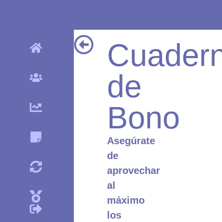
Cuader
de
Bono
Asegúrate
de
aprovechar
al
máximo
los