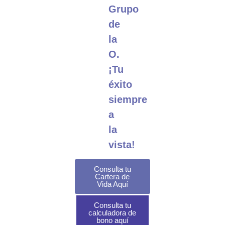
Grupo
de
la
O.
¡Tu
éxito
siempre
a
la
vista!
Consulta tu
Cartera de
Vida Aquí
Consulta tu
calculadora de
bono aquí