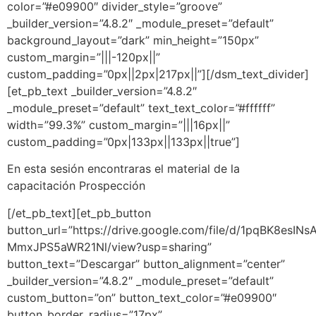
color=”#e09900″ divider_style=”groove”
_builder_version=”4.8.2″ _module_preset=”default”
background_layout=”dark” min_height=”150px”
custom_margin=”|||-120px||”
custom_padding=”0px||2px|217px||”][/dsm_text_divider]
[et_pb_text _builder_version=”4.8.2″
_module_preset=”default” text_text_color=”#ffffff”
width=”99.3%” custom_margin=”|||16px||”
custom_padding=”0px|133px||133px||true”]
En esta sesión encontraras el material de la
capacitación Prospección
[/et_pb_text][et_pb_button
button_url=”https://drive.google.com/file/d/1pqBK8esINs
MmxJPS5aWR21Nl/view?usp=sharing”
button_text=”Descargar” button_alignment=”center”
_builder_version=”4.8.2″ _module_preset=”default”
custom_button=”on” button_text_color=”#e09900″
button_border_radius=”17px”