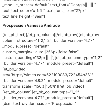
_module_preset=”default” text_font=”Georgia||||||||”
text_text_color=”#ffffff” text_font_size=”27px”
text_line_height=”3em”]
Prospección Vanessa Andrade
[/et_pb_text][/et_pb_column][/et_pb_row][et_pb_row
column_structure=”1_2,1_2″ _builder_version=”4.7.7″
_module_preset=”default”
custom_margin=”|auto||256px|false|false”
custom_padding=”33px|||||”][et_pb_column type=”1_2″
_builder_version=”4.7.7″ _module_preset=”default”]
[et_pb_video
src=”https://vimeo.com/522100083/722454b381″
_builder_version=”4.8.2″ _module_preset=”default”
transform_scale=”150%|150%”][/et_pb_video]
[/et_pb_column][et_pb_column type=”1_2″
_builder_version=”4.7.7″ _module_preset=”default”]
[dsm_text_divider header=”Prospección”