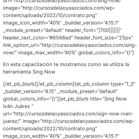
url=”http://cursosdelaoyasociados.com/sing-now/”
image=”http://cursosdelaoyasociados.com/wp-
content/uploads/2022/10/contrato.png”
image_icon_width=”40%” _builder_version=”4.15.1″
_module_preset=”default” header_font=”|700|||||||”
header_text_color=”#6568ad” header_font_size=”25px”
link_option_url=”http://cursosdelaoyasociados.com/sing-
now/” image_max_width=”40%” global_colors_info=”{}”]
En esta capacitación te mostramos como se utiliza la
herramienta Sing Now
[/et_pb_blurb][/et_pb_column][et_pb_column type=”1_3″
_builder_version=”4.15″ _module_preset=”default”
global_colors_info=”{}”][et_pb_blurb title=”Sing Now
Iván Juárez ”
url=”http://cursosdelaoyasociados.com/sign-now-ivan-
juarez/” image=”http://cursosdelaoyasociados.com/wp-
content/uploads/2022/10/contrato.png”
image_icon_width=”40%” _builder_version=”4.15.1″