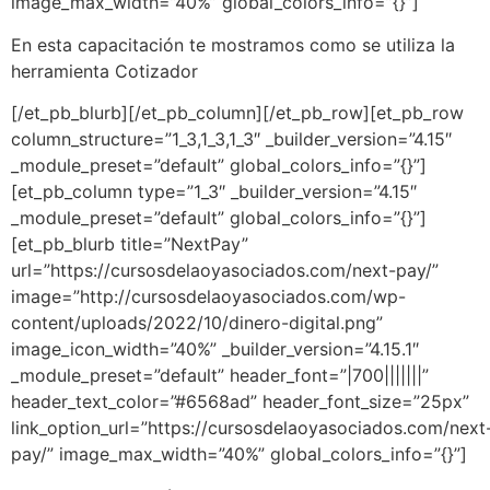
image_max_width=”40%” global_colors_info=”{}”]
En esta capacitación te mostramos como se utiliza la
herramienta Cotizador
[/et_pb_blurb][/et_pb_column][/et_pb_row][et_pb_row
column_structure=”1_3,1_3,1_3″ _builder_version=”4.15″
_module_preset=”default” global_colors_info=”{}”]
[et_pb_column type=”1_3″ _builder_version=”4.15″
_module_preset=”default” global_colors_info=”{}”]
[et_pb_blurb title=”NextPay”
url=”https://cursosdelaoyasociados.com/next-pay/”
image=”http://cursosdelaoyasociados.com/wp-
content/uploads/2022/10/dinero-digital.png”
image_icon_width=”40%” _builder_version=”4.15.1″
_module_preset=”default” header_font=”|700|||||||”
header_text_color=”#6568ad” header_font_size=”25px”
link_option_url=”https://cursosdelaoyasociados.com/next
pay/” image_max_width=”40%” global_colors_info=”{}”]