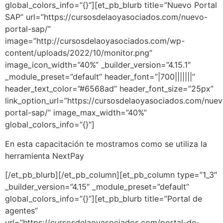
global_colors_info=”{}”][et_pb_blurb title=”Nuevo Portal
SAP” url=”https://cursosdelaoyasociados.com/nuevo-
portal-sap/”
image=”http://cursosdelaoyasociados.com/wp-
content/uploads/2022/10/monitor.png”
image_icon_width=”40%” _builder_version=”4.15.1″
_module_preset=”default” header_font=”|700|||||||”
header_text_color=”#6568ad” header_font_size=”25px”
link_option_url=”https://cursosdelaoyasociados.com/nue
portal-sap/” image_max_width=”40%”
global_colors_info=”{}”]
En esta capacitación te mostramos como se utiliza la
herramienta NextPay
[/et_pb_blurb][/et_pb_column][et_pb_column type=”1_3″
_builder_version=”4.15″ _module_preset=”default”
global_colors_info=”{}”][et_pb_blurb title=”Portal de
agentes”
url=”https://cursosdelaoyasociados.com/portal-de-