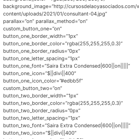
background_image=”http://cursosdelaoyasociados.com/
content/uploads/2021/01/consultant-04.jpg”
parallax=”on” parallax_method=”on”
custom_button_one=”on”
button_one_border_width=”1px”
button_one_border_color=”rgba(255,255,255,0.3)”
button_one_border_radius=”0px”
button_one_letter_spacing=”1px”
button_one_font=”Saira Extra Condensed|600||on|||||”
button_one_icon=”$||divi||400″
button_one_icon_color=”#edbb5f”
custom_button_two=”on”
button_two_border_width=”1px”
button_two_border_color=”rgba(255,255,255,0.3)”
button_two_border_radius=”0px”
button_two_letter_spacing=”1px”
button_two_font=”Saira Extra Condensed|600||on|||||”
button_two_icon=”$||divi||400″