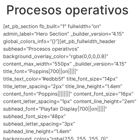
Procesos operativos
Ir
al
contenido
[et_pb_section fb_built=”1″ fullwidth=”on”
admin_label=”Hero Section” _builder_version=”4.15″
global_colors_info=”{}”][et_pb_fullwidth_header
subhead=”Procesos operativos”
background_overlay_color=”rgba(0,0,0,0.8)”
content_max_width=”550px” _builder_version=”4.15″
title_font=”Poppins|700||on|||||”
title_text_color=”#edbb5f” title_font_size=”14px”
title_letter_spacing=”2px” title_line_height=”1.4em”
content_font=”Poppins||||||||” content_font_size=”16px”
content_letter_spacing=”1px” content_line_height=”2em”
subhead_font=”Playfair Display|700||on|||||”
subhead_font_size=”48px”
subhead_letter_spacing=”3px”
subhead_line_height=”1.4em”
background_color=”rgba(255, 255, 255, 0)”