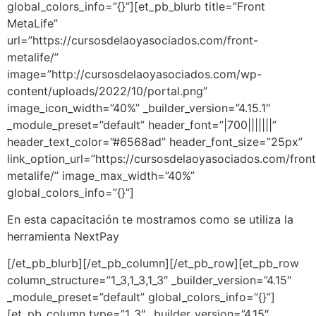
global_colors_info=”{}”][et_pb_blurb title=”Front
MetaLife”
url=”https://cursosdelaoyasociados.com/front-
metalife/”
image=”http://cursosdelaoyasociados.com/wp-
content/uploads/2022/10/portal.png”
image_icon_width=”40%” _builder_version=”4.15.1″
_module_preset=”default” header_font=”|700|||||||”
header_text_color=”#6568ad” header_font_size=”25px”
link_option_url=”https://cursosdelaoyasociados.com/front
metalife/” image_max_width=”40%”
global_colors_info=”{}”]
En esta capacitación te mostramos como se utiliza la
herramienta NextPay
[/et_pb_blurb][/et_pb_column][/et_pb_row][et_pb_row
column_structure=”1_3,1_3,1_3″ _builder_version=”4.15″
_module_preset=”default” global_colors_info=”{}”]
[et_pb_column type=”1_3″ _builder_version=”4.15″