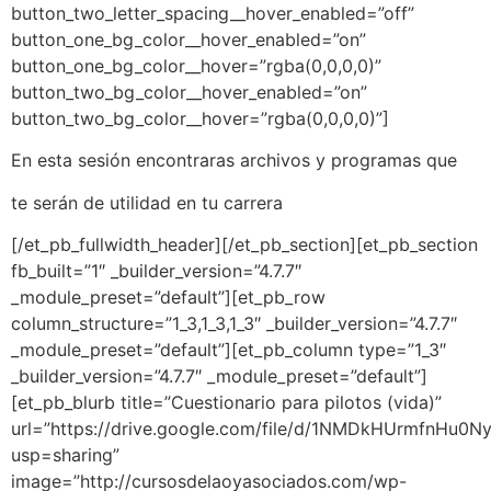
button_two_letter_spacing__hover_enabled=”off”
button_one_bg_color__hover_enabled=”on”
button_one_bg_color__hover=”rgba(0,0,0,0)”
button_two_bg_color__hover_enabled=”on”
button_two_bg_color__hover=”rgba(0,0,0,0)”]
En esta sesión encontraras archivos y programas que
te
serán de utilidad en tu carrera
[/et_pb_fullwidth_header][/et_pb_section][et_pb_section
fb_built=”1″ _builder_version=”4.7.7″
_module_preset=”default”][et_pb_row
column_structure=”1_3,1_3,1_3″ _builder_version=”4.7.7″
_module_preset=”default”][et_pb_column type=”1_3″
_builder_version=”4.7.7″ _module_preset=”default”]
[et_pb_blurb title=”Cuestionario para pilotos (vida)”
url=”https://drive.google.com/file/d/1NMDkHUrmfnHu0
usp=sharing”
image=”http://cursosdelaoyasociados.com/wp-