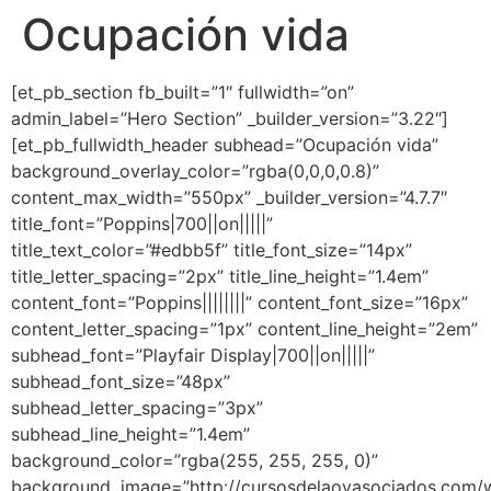
Ocupación vida
Ir
al
contenido
[et_pb_section fb_built=”1″ fullwidth=”on”
admin_label=”Hero Section” _builder_version=”3.22″]
[et_pb_fullwidth_header subhead=”Ocupación vida”
background_overlay_color=”rgba(0,0,0,0.8)”
content_max_width=”550px” _builder_version=”4.7.7″
title_font=”Poppins|700||on|||||”
title_text_color=”#edbb5f” title_font_size=”14px”
title_letter_spacing=”2px” title_line_height=”1.4em”
content_font=”Poppins||||||||” content_font_size=”16px”
content_letter_spacing=”1px” content_line_height=”2em”
subhead_font=”Playfair Display|700||on|||||”
subhead_font_size=”48px”
subhead_letter_spacing=”3px”
subhead_line_height=”1.4em”
background_color=”rgba(255, 255, 255, 0)”
background_image=”http://cursosdelaoyasociados.com/