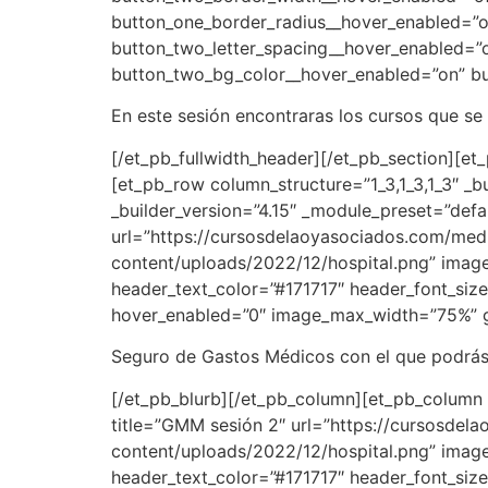
button_one_border_radius__hover_enabled=”of
button_two_letter_spacing__hover_enabled=”
button_two_bg_color__hover_enabled=”on” bu
En este sesión encontraras los cursos que se
[/et_pb_fullwidth_header][/et_pb_section][et_
[et_pb_row column_structure=”1_3,1_3,1_3″ _b
_builder_version=”4.15″ _module_preset=”defau
url=”https://cursosdelaoyasociados.com/medi
content/uploads/2022/12/hospital.png” image_
header_text_color=”#171717″ header_font_size
hover_enabled=”0″ image_max_width=”75%” gl
Seguro de Gastos Médicos con el que podrás s
[/et_pb_blurb][/et_pb_column][et_pb_column t
title=”GMM sesión 2″ url=”https://cursosde
content/uploads/2022/12/hospital.png” image_
header_text_color=”#171717″ header_font_siz