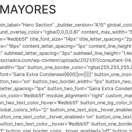
 MAYORES
min_label=”Hero Section” _builder_version=”4.15″ global_col
d_overlay_color=”rgba(0,0,0,0.8)” content_max_width=”550
lor=”#edbb5f” title_font_size=”14px” title_letter_spacing=”2p
size=”16px” content_letter_spacing=”1px” content_line_heig
px” subhead_letter_spacing=”3px” subhead_line_height=”1.
sociados.com/wp-content/uploads/2021/01/consultant-04.j
idth=”1px” button_one_border_color=”rgba(255,255,255,0
ont=”Saira Extra Condensed|600||on|||||” button_one_icon=
tton_two=”on” button_two_border_width=”1px” button_two_
etter_spacing=”1px” button_two_font=”Saira Extra Condens
icon_color=”#edbb5f” module_alignment=”right” custom_mar
on_two_text_color_hover=”#edbb5f” button_one_bg_color_h
lobal_colors_info=”{}” button_one_text_size__hover_enable
button_one_text_color__hover_enabled=”on” button_one_tex
button_two_text_color__hover=”#edbb5f” button_one_borde
f” button_one_border_color__hover_enabled=”off” button_