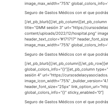
image_max_width=”75%” global_colors_info=”{
Seguro de Gastos Médicos con el que podrás s
[/et_pb_blurb][/et_pb_column][et_pb_column t
title=”GMM sesión 3″ url=”https://cursosde
content/uploads/2022/12/hospital.png” image_
header_text_color=”#171717″ header_font_siz
image_max_width=”75%” global_colors_info=”{
Seguro de Gastos Médicos con el que podrás s
[/et_pb_blurb][/et_pb_column][/et_pb_row][et
global_colors_info=”{}”][et_pb_column type=”
sesión 4″ url=”https://cursosdelaoyasociad
image_icon_width=”75%” _builder_version=”4.1
header_font_size=”25px” link_option_url=”h
global_colors_info=”{}” sticky_enabled=”0″]
Seguro de Gastos Médicos con el que podrás s