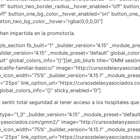
f” button_two_border_radius__hover_enabled=”off” button
off” button_one_bg_color__hover_enabled=”on” button_one_
tton_two_bg_color__hover=”rgba(0,0,0,0)”]
 han impartida en la promotoría.
pb_section fb_built=”1″ _builder_version=”4.15″ _module_pre
uilder_version=”4.15″ _module_preset=”default” global_colo
lt” global_colors_info=”{}”][et_pb_blurb title=”GMM sesión
calife-familiar-basico/” image=”http://cursosdelaoyasoci
icon_width=”75%” _builder_version=”4.15.1″ _module_preset=
=”25px” link_option_url=”https://cursosdelaoyasociados.co
obal_colors_info=”{}” sticky_enabled=”0″]
entir total seguridad al tener acceso a los hospitales que
ype=”1_3″ _builder_version=”4.15″ _module_preset=”default”
laoyasociados.com/gmm2/” image=”http://cursosdelaoyaso
icon_width=”75%” _builder_version=”4.15.1″ _module_preset=
e=”25px” link_option_url=”https://cursosdelaoyasociados