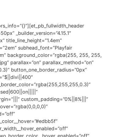
ors_info=”{}”][et_pb_fullwidth_header
px” _builder_version=”4.15.1″
x” title_line_height=”1.4em”
ht=”2em” subhead_font=”Playfair
4em” background_color=”rgba(255, 255, 255,
pg” parallax=”on” parallax_method=”on”
.3)” button_one_border_radius=”0px”
”$||divi||400″
border_color=”rgba(255,255,255,0.3)”
ed|600||on|||||”
gin=”|||” custom_padding=”0%||8%|||”
over=”rgba(0,0,0,0)”
d=”off”
t_color__hover=”#edbb5f”
r_width__hover_enabled=”off”
two_border_color__hover_enabled=”off”