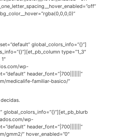
_one_letter_spacing__hover_enabled=”off”
bg_color__hover=”rgba(0,0,0,0)”
set=”default” global_colors_info=”{}”]
rs_info=”{}”][et_pb_column type=”1_3″
 1″
ados.com/wp-
”default” header_font=”|700|||||||”
m/medicalife-familiar-basico/”
 decidas.
 global_colors_info=”{}”][et_pb_blurb
ciados.com/wp-
”default” header_font=”|700|||||||”
.com/gmm2/” hover_enabled=”0″