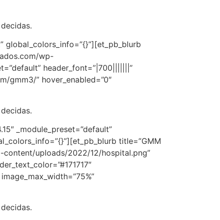
 decidas.
 global_colors_info=”{}”][et_pb_blurb
ciados.com/wp-
”default” header_font=”|700|||||||”
.com/gmm3/” hover_enabled=”0″
 decidas.
4.15″ _module_preset=”default”
al_colors_info=”{}”][et_pb_blurb title=”GMM
-content/uploads/2022/12/hospital.png”
ader_text_color=”#171717″
0″ image_max_width=”75%”
 decidas.