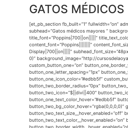
GATOS MÉDICOS
Ir
al
contenido
[et_pb_section fb_built=”1″ fullwidth=”on” ad
subhead=”Gatos médicos mayores ” backgroun
title_font=”Poppins|700||on|||||” title_text_co
content_font=”Poppins||||||||” content_font_
Display|700||on|||||” subhead_font_size=”48
0)” background_image=”http://cursosdelaoya
custom_button_one=”on” button_one_border_w
button_one_letter_spacing=”1px” button_one_f
button_one_icon_color=”#edbb5f” custom_bu
button_two_border_radius=”0px” button_two_l
button_two_icon=”$||divi||400″ button_two_
button_one_text_color_hover=”#edbb5f” butt
button_two_bg_color_hover=”rgba(0,0,0,0)” g
button_two_text_size__hover_enabled=”off” 
button_two_text_color__hover_enabled=”on” 
button_two_border_width__hover_enabled=”of